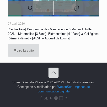
27 avril 2026
[Centre Aéré] Programme des Mercredis du 6 Mai au 1 Juillet
2026 – Maternelles [3-6ans], Elémentaires [6-12ans] & Collégiens
[6ème à 4ème] – [ALSH – Accueil de Loisirs]
Lire la suite
Street Specialist© since 2001-2026© | Tout droits réservés.
Conception & réalisation par
WebduSud - Agence de
communication digitale