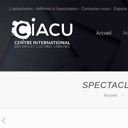
L'association
-
Adhérez à l'association
-
Contactez-nous
-
Espace
Accueil
Ac
SPECTACLE
Accueil