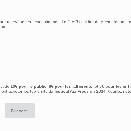
our un événement exceptionnel ! Le CIACU est fier de présenter son sp
-hop.
est de
10€ pour le public
,
8€ pour les adhérents
, et
5€ pour les enf
ment acheter les tee-shirts du
festival Aix Pression 2024
. Veuillez note
Billetterie