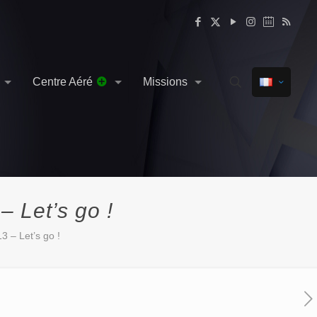
Centre Aéré
Missions
Let’s go !
– Let’s go !