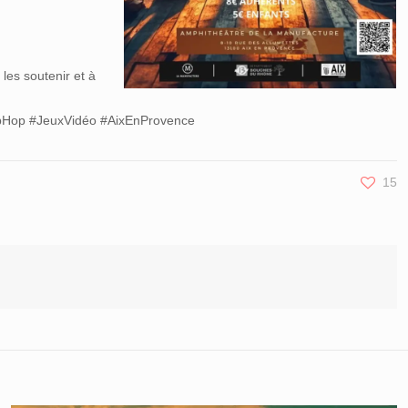
 les soutenir et à
.
#HipHop #JeuxVidéo #AixEnProvence
15