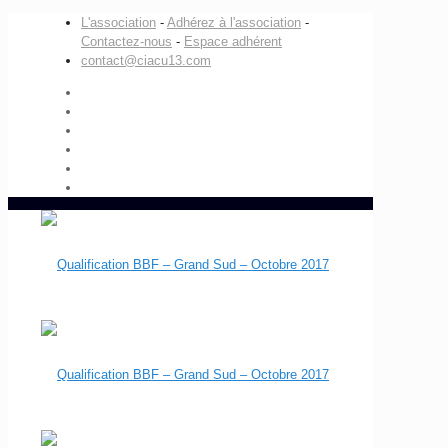
L'association
-
Adhérez à l'association
-
Contactez-nous
-
Espace adhérent
contact@ciacu13.com