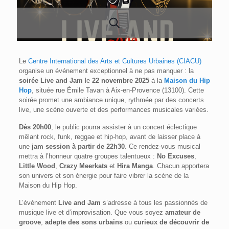
Le
Centre International des Arts et Cultures Urbaines (CIACU)
organise un événement exceptionnel à ne pas manquer : la
soirée Live and Jam
le
22 novembre 2025
à la
Maison du Hip
Hop
, située rue Émile Tavan à Aix-en-Provence (13100). Cette
soirée promet une ambiance unique, rythmée par des concerts
live, une scène ouverte et des performances musicales variées.
Dès 20h00
, le public pourra assister à un concert éclectique
mêlant rock, funk, reggae et hip-hop, avant de laisser place à
une
jam session à partir de 22h30
. Ce rendez-vous musical
mettra à l’honneur quatre groupes talentueux :
No Excuses
,
Little Wood
,
Crazy Meerkats
et
Hira Manga
. Chacun apportera
son univers et son énergie pour faire vibrer la scène de la
Maison du Hip Hop.
L’événement
Live and Jam
s’adresse à tous les passionnés de
musique live et d’improvisation. Que vous soyez
amateur de
groove
,
adepte des sons urbains
ou
curieux de découvrir de