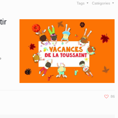
Tags
Catégories
ir
e
86