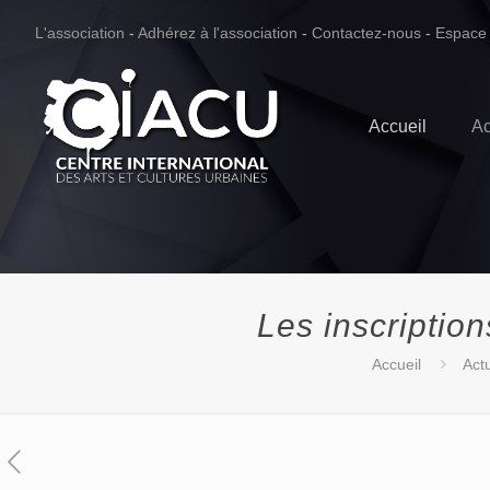
L'association
-
Adhérez à l'association
-
Contactez-nous
-
Espace
Accueil
Ac
Les inscriptio
Accueil
Actu