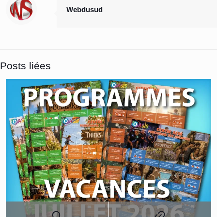
Webdusud
Posts liées