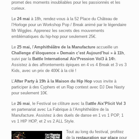
promet des moments inoubliables pour les passionnés et les
curieux.
Le
24 mai
à 18h, rendez-vous à la 52 Place du Château de
l’Horloge pour un Workshop Pop / Break animé par le légendaire
Mr Wiggles. Apprenez les secrets des mouvements
emblématiques du hip-hop pour seulement 25€.
Le
25 mai,
l’
Amphithéâtre de la Manufacture
accueille un
Challenge d’éloquence « Demain c’est Aujourd’hui » à 11h
,
suivi par la
Battle International Aix’Pression Vol3 à 14
h.
Assistez à des affrontements épiques en 4 vs 4 Break et 3 vs 3
Kids, avec un prix de 400€ à la clé !
L’
After Party à 19h à la Maison du Hip Hop
vous invite à
participer à des Cyphers et un Rap contest avec DJ Dee Nasty
pour seulement 10€.
Le
26 mai
, le Festival se clôture avec la B
attle Aix’Plicit Vol 3
en partenariat avec La Fabrique à l’Amphithéâtre de la
Manufacture. Assistez à des duels de danse en 1 vs 1 POP, 1
vs 1 HIP HOP, et 2 vs 2 ALL Style.
Tout au long du festival, profitez
de la
restauration sur place
pour