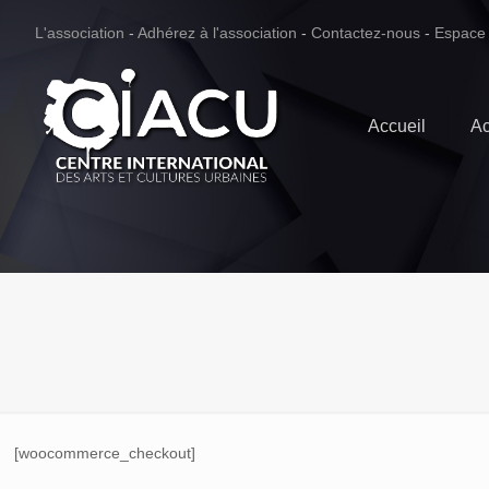
L'association
-
Adhérez à l'association
-
Contactez-nous
-
Espace
Accueil
Ac
[woocommerce_checkout]