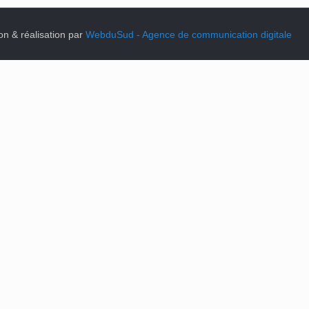
on & réalisation par
WebduSud - Agence de communication digitale