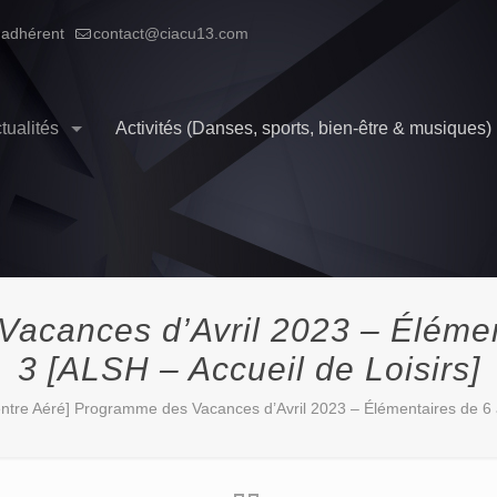
 adhérent
contact@ciacu13.com
tualités
Activités (Danses, sports, bien-être & musiques)
Vacances d’Avril 2023 – Élémen
3 [ALSH – Accueil de Loisirs]
ntre Aéré] Programme des Vacances d’Avril 2023 – Élémentaires de 6 à