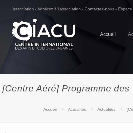
L'association
-
Adhérez à l'association
-
Contactez-nous
-
Espace
Accueil
Ac
[Centre Aéré] Programme des 
Accueil
Actualités
Actualités
[Ce