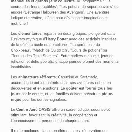
manuelles
et
grands jeux collectifs
. Au programme : “La
course des Indestructibles”, “Les potions de super-pouvoirs” ou
encore “L’étrange Halloween des Avengers”. Une aventure
ludique et créative, idéale pour développer imagination et
motricité !
Les
élémentaires
, répartis en deux groupes, plongeront dans
l’univers mythique d’
Harry Potter
avec des activités inspirées
de la célèbre école de sorcellerie : “La cérémonie du
Choixpeau”, “Match de Quidditch”, “Cours de potions” ou
“Tournoi des Trois Sorciers”. Entre ateliers manuels, jeux de
réflexion et défis sportifs, chaque journée promet des moments
inoubliables.
Les
animateurs référents
, Capucine et Karamady,
accompagneront les enfants dans ces aventures riches en
découvertes et en émotions. Le
goûter est fourni tous les
jours
par le centre, et les familles doivent prévoir un
pique-
nique
pour les sorties signalées.
Le
Centre Aéré OASIS
offre un cadre ludique, sécurisé et
stimulant, favorisant la créativité, la coopération et
l’épanouissement personnel de chaque enfant.
Il reste quelques places en élémentaires, réservation sur