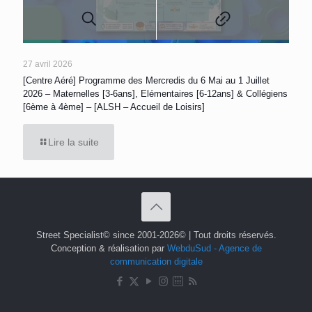
27 avril 2026
[Centre Aéré] Programme des Mercredis du 6 Mai au 1 Juillet
2026 – Maternelles [3-6ans], Elémentaires [6-12ans] & Collégiens
[6ème à 4ème] – [ALSH – Accueil de Loisirs]
Lire la suite
Street Specialist© since 2001-2026© | Tout droits réservés.
Conception & réalisation par
WebduSud - Agence de
communication digitale