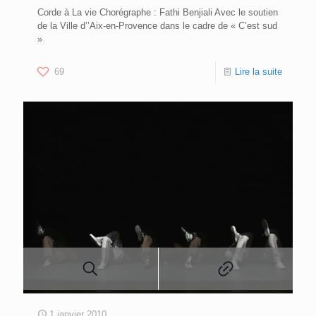
Corde à La vie Chorégraphe : Fathi Benjiali Avec le soutien
de la Ville d’’Aix-en-Provence dans le cadre de « C’est sud
»
69
Lire la suite
1 janvier 2010